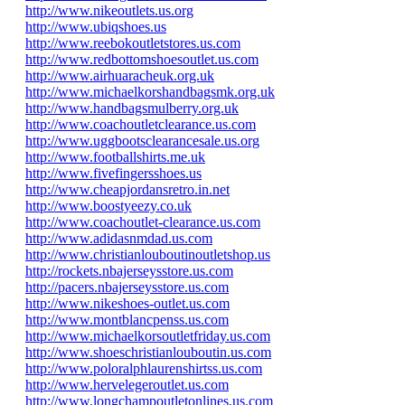
http://www.nikeoutlets.us.org
http://www.ubiqshoes.us
http://www.reebokoutletstores.us.com
http://www.redbottomshoesoutlet.us.com
http://www.airhuaracheuk.org.uk
http://www.michaelkorshandbagsmk.org.uk
http://www.handbagsmulberry.org.uk
http://www.coachoutletclearance.us.com
http://www.uggbootsclearancesale.us.org
http://www.footballshirts.me.uk
http://www.fivefingersshoes.us
http://www.cheapjordansretro.in.net
http://www.boostyeezy.co.uk
http://www.coachoutlet-clearance.us.com
http://www.adidasnmdad.us.com
http://www.christianlouboutinoutletshop.us
http://rockets.nbajerseysstore.us.com
http://pacers.nbajerseysstore.us.com
http://www.nikeshoes-outlet.us.com
http://www.montblancpenss.us.com
http://www.michaelkorsoutletfriday.us.com
http://www.shoeschristianlouboutin.us.com
http://www.poloralphlaurenshirtss.us.com
http://www.hervelegeroutlet.us.com
http://www.longchampoutletonlines.us.com