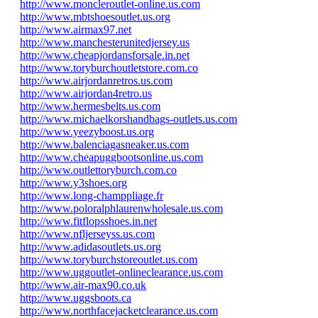
http://www.moncleroutlet-online.us.com
http://www.mbtshoesoutlet.us.org
http://www.airmax97.net
http://www.manchesterunitedjersey.us
http://www.cheapjordansforsale.in.net
http://www.toryburchoutletstore.com.co
http://www.airjordanretros.us.com
http://www.airjordan4retro.us
http://www.hermesbelts.us.com
http://www.michaelkorshandbags-outlets.us.com
http://www.yeezyboost.us.org
http://www.balenciagasneaker.us.com
http://www.cheapuggbootsonline.us.com
http://www.outlettoryburch.com.co
http://www.y3shoes.org
http://www.long-champpliage.fr
http://www.poloralphlaurenwholesale.us.com
http://www.fitflopsshoes.in.net
http://www.nfljerseyss.us.com
http://www.adidasoutlets.us.org
http://www.toryburchstoreoutlet.us.com
http://www.uggoutlet-onlineclearance.us.com
http://www.air-max90.co.uk
http://www.uggsboots.ca
http://www.northfacejacketclearance.us.com