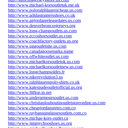
http://www.michael-korsoutletuk.me.uk
http://www.poloralphlaurencheap.us.com
http://www.adidastrainersshoes.co.uk
http://www.airjordanreleasedates.us.com
http://www.denverbroncosjerseys.org
http://www.long-champoutlets.us.com
http://www.eccoshoesoutlet.us.com
http://www.coachfactory-outlets.us.org
http://www.uggoutletsite.us.com
http://www.canadagooseparka.name
http://www.offwhiteoutlet.us.com
http://www.michaelkorsoutletok.us.com
http://www.michaelkorsoutletnew.us.com
http://www.longchampsoldes.fr
http://www.nikerevolution3.us
http://www.ralphlaurenpolo-shirts.co.uk
http://www.katespadeoutletofficial.us.org
http://www.fitflop.in.net
http://www.underarmoursoutlet.us.com
http://www.christianlouboutinoutletstoreonline.us.com
http://www.cheapjordansretro.com.co
http://www.raybansunglassesoutlets.com.co
http://www.michae-kors-outlet.ca
http://www.jimmychooshoes.us.org