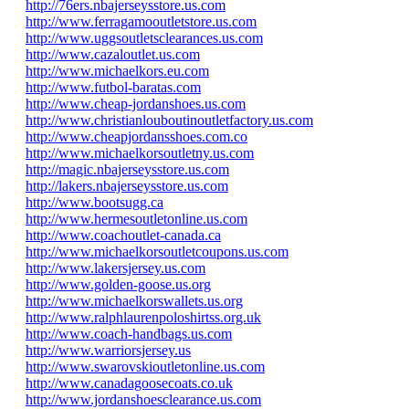
http://76ers.nbajerseysstore.us.com
http://www.ferragamooutletstore.us.com
http://www.uggsoutletsclearances.us.com
http://www.cazaloutlet.us.com
http://www.michaelkors.eu.com
http://www.futbol-baratas.com
http://www.cheap-jordanshoes.us.com
http://www.christianlouboutinoutletfactory.us.com
http://www.cheapjordansshoes.com.co
http://www.michaelkorsoutletny.us.com
http://magic.nbajerseysstore.us.com
http://lakers.nbajerseysstore.us.com
http://www.bootsugg.ca
http://www.hermesoutletonline.us.com
http://www.coachoutlet-canada.ca
http://www.michaelkorsoutletcoupons.us.com
http://www.lakersjersey.us.com
http://www.golden-goose.us.org
http://www.michaelkorswallets.us.org
http://www.ralphlaurenpoloshirtss.org.uk
http://www.coach-handbags.us.com
http://www.warriorsjersey.us
http://www.swarovskioutletonline.us.com
http://www.canadagoosecoats.co.uk
http://www.jordanshoesclearance.us.com