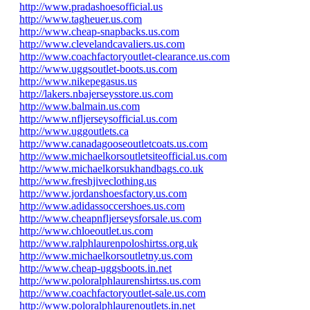
http://www.pradashoesofficial.us
http://www.tagheuer.us.com
http://www.cheap-snapbacks.us.com
http://www.clevelandcavaliers.us.com
http://www.coachfactoryoutlet-clearance.us.com
http://www.uggsoutlet-boots.us.com
http://www.nikepegasus.us
http://lakers.nbajerseysstore.us.com
http://www.balmain.us.com
http://www.nfljerseysofficial.us.com
http://www.uggoutlets.ca
http://www.canadagooseoutletcoats.us.com
http://www.michaelkorsoutletsiteofficial.us.com
http://www.michaelkorsukhandbags.co.uk
http://www.freshjiveclothing.us
http://www.jordanshoesfactory.us.com
http://www.adidassoccershoes.us.com
http://www.cheapnfljerseysforsale.us.com
http://www.chloeoutlet.us.com
http://www.ralphlaurenpoloshirtss.org.uk
http://www.michaelkorsoutletny.us.com
http://www.cheap-uggsboots.in.net
http://www.poloralphlaurenshirtss.us.com
http://www.coachfactoryoutlet-sale.us.com
http://www.poloralphlaurenoutlets.in.net