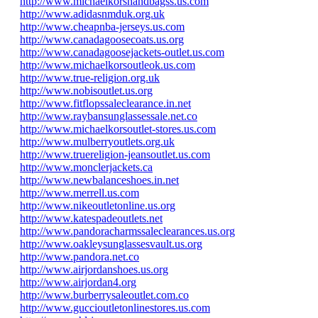
http://www.michaelkorshandbagss.us.com
http://www.adidasnmduk.org.uk
http://www.cheapnba-jerseys.us.com
http://www.canadagoosecoats.us.org
http://www.canadagoosejackets-outlet.us.com
http://www.michaelkorsoutleok.us.com
http://www.true-religion.org.uk
http://www.nobisoutlet.us.org
http://www.fitflopssaleclearance.in.net
http://www.raybansunglassessale.net.co
http://www.michaelkorsoutlet-stores.us.com
http://www.mulberryoutlets.org.uk
http://www.truereligion-jeansoutlet.us.com
http://www.monclerjackets.ca
http://www.newbalanceshoes.in.net
http://www.merrell.us.com
http://www.nikeoutletonline.us.org
http://www.katespadeoutlets.net
http://www.pandoracharmssaleclearances.us.org
http://www.oakleysunglassesvault.us.org
http://www.pandora.net.co
http://www.airjordanshoes.us.org
http://www.airjordan4.org
http://www.burberrysaleoutlet.com.co
http://www.guccioutletonlinestores.us.com