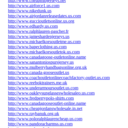
http://www.cheapmlbjerseys.net
http://www.airforce1.us.com
http://www.nikedunk.us
http://www.airjordanreleasedates.us.com
http://www.guccioutletsonline.us.org
http://www.edhardy.us.com
http://www.ralphlauren-pascher.fr
http://www.jameshardenjerseys.us
http://www.michaelkorsoutletme.us.com
http://www.bapeclothing.us.com
http://www.michaelkorsoutletok.us.com
http://www.canadagoose-outletonline.name
http://www.sanantoniospursjersey.us
http://www.mulberryhandbagsonline.org.uk
http://www.canada-gooseoutlet.us
http://www.coachoutletonlinecoachfactory-outlet.us.com
http://www.reeboktrainers.me.uk
http://www.underarmoursoutlet.us.com
http://www.oakleysunglasseswholesaleo.us.com
http://www.fredperrypolo-shirts.com
http://www.canadagooseoutlet-online.name
http://www.cheapjordanswholesale.in.net
http://www.raybanuk.org.uk
http://www.poloralphlaurencheap.us.com
http://www.pandoracharmss.us.com