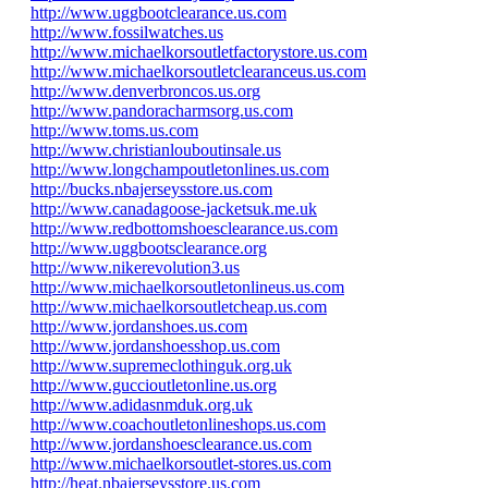
http://www.uggbootclearance.us.com
http://www.fossilwatches.us
http://www.michaelkorsoutletfactorystore.us.com
http://www.michaelkorsoutletclearanceus.us.com
http://www.denverbroncos.us.org
http://www.pandoracharmsorg.us.com
http://www.toms.us.com
http://www.christianlouboutinsale.us
http://www.longchampoutletonlines.us.com
http://bucks.nbajerseysstore.us.com
http://www.canadagoose-jacketsuk.me.uk
http://www.redbottomshoesclearance.us.com
http://www.uggbootsclearance.org
http://www.nikerevolution3.us
http://www.michaelkorsoutletonlineus.us.com
http://www.michaelkorsoutletcheap.us.com
http://www.jordanshoes.us.com
http://www.jordanshoesshop.us.com
http://www.supremeclothinguk.org.uk
http://www.guccioutletonline.us.org
http://www.adidasnmduk.org.uk
http://www.coachoutletonlineshops.us.com
http://www.jordanshoesclearance.us.com
http://www.michaelkorsoutlet-stores.us.com
http://heat.nbajerseysstore.us.com