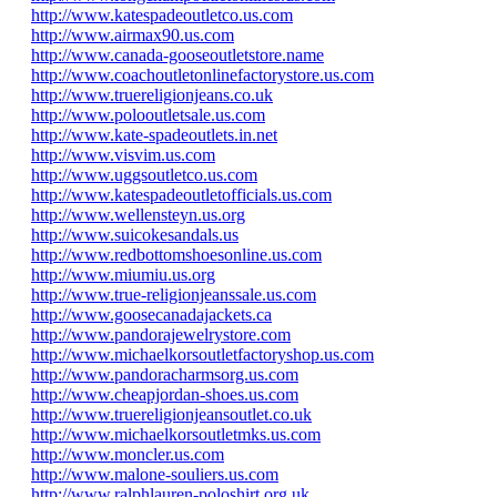
http://www.katespadeoutletco.us.com
http://www.airmax90.us.com
http://www.canada-gooseoutletstore.name
http://www.coachoutletonlinefactorystore.us.com
http://www.truereligionjeans.co.uk
http://www.polooutletsale.us.com
http://www.kate-spadeoutlets.in.net
http://www.visvim.us.com
http://www.uggsoutletco.us.com
http://www.katespadeoutletofficials.us.com
http://www.wellensteyn.us.org
http://www.suicokesandals.us
http://www.redbottomshoesonline.us.com
http://www.miumiu.us.org
http://www.true-religionjeanssale.us.com
http://www.goosecanadajackets.ca
http://www.pandorajewelrystore.com
http://www.michaelkorsoutletfactoryshop.us.com
http://www.pandoracharmsorg.us.com
http://www.cheapjordan-shoes.us.com
http://www.truereligionjeansoutlet.co.uk
http://www.michaelkorsoutletmks.us.com
http://www.moncler.us.com
http://www.malone-souliers.us.com
http://www.ralphlauren-poloshirt.org.uk