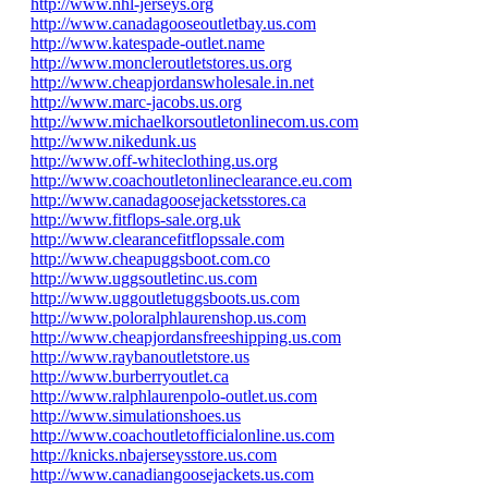
http://www.nhl-jerseys.org
http://www.canadagooseoutletbay.us.com
http://www.katespade-outlet.name
http://www.moncleroutletstores.us.org
http://www.cheapjordanswholesale.in.net
http://www.marc-jacobs.us.org
http://www.michaelkorsoutletonlinecom.us.com
http://www.nikedunk.us
http://www.off-whiteclothing.us.org
http://www.coachoutletonlineclearance.eu.com
http://www.canadagoosejacketsstores.ca
http://www.fitflops-sale.org.uk
http://www.clearancefitflopssale.com
http://www.cheapuggsboot.com.co
http://www.uggsoutletinc.us.com
http://www.uggoutletuggsboots.us.com
http://www.poloralphlaurenshop.us.com
http://www.cheapjordansfreeshipping.us.com
http://www.raybanoutletstore.us
http://www.burberryoutlet.ca
http://www.ralphlaurenpolo-outlet.us.com
http://www.simulationshoes.us
http://www.coachoutletofficialonline.us.com
http://knicks.nbajerseysstore.us.com
http://www.canadiangoosejackets.us.com