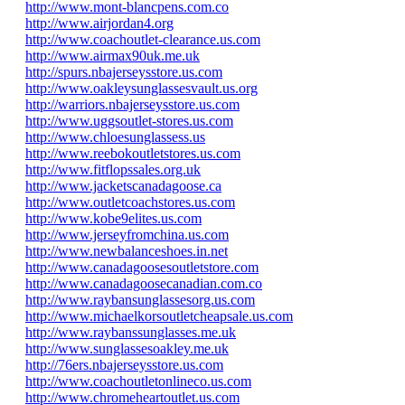
http://www.mont-blancpens.com.co
http://www.airjordan4.org
http://www.coachoutlet-clearance.us.com
http://www.airmax90uk.me.uk
http://spurs.nbajerseysstore.us.com
http://www.oakleysunglassesvault.us.org
http://warriors.nbajerseysstore.us.com
http://www.uggsoutlet-stores.us.com
http://www.chloesunglassess.us
http://www.reebokoutletstores.us.com
http://www.fitflopssales.org.uk
http://www.jacketscanadagoose.ca
http://www.outletcoachstores.us.com
http://www.kobe9elites.us.com
http://www.jerseyfromchina.us.com
http://www.newbalanceshoes.in.net
http://www.canadagoosesoutletstore.com
http://www.canadagoosecanadian.com.co
http://www.raybansunglassesorg.us.com
http://www.michaelkorsoutletcheapsale.us.com
http://www.raybanssunglasses.me.uk
http://www.sunglassesoakley.me.uk
http://76ers.nbajerseysstore.us.com
http://www.coachoutletonlineco.us.com
http://www.chromeheartoutlet.us.com