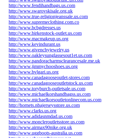
http://www.fendihandbags.us.com
http://www.swarovskisale.org.uk
http://www.true-religionjeanssale.us.com
http://www.supremeclothing.com.co
http://www.bcbgdresses.us
http://www.birkenstock-outlet.us.com
http://www.macmakeup.us.org
http://www.kevindurant.us
http://www.givenchyjewelry.us
http://www.oakleysunglassesout1et.us.com
http://www.pandoracharmsclearancesale.me.uk
http://www.jimmychooshoes.us.org
http://www.bvlgari.us.org
http://www.canadagooseoutlet-stores.com
http://www.canadagooseoutletstock.us.com
http://www.toryburch-outletsale.us.com
http://www.michaelkorshandbagss.us.com
http://www.michaelkorsoutletonlinecom.us.com
http://hornets.nbajerseysstore.us.com
http://www.clarks.us.org
http://www.adidasnmdad.us.com
http://www.moncleroutletsstore.us.com
http://www.airmax90nike.org.uk
http://www.uggboots-australia.us.com