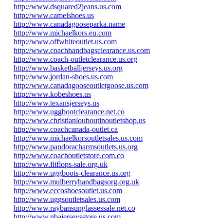
http://www.dsquared2jeans.us.com
http://www.camelshoes.us
http://www.canadagooseparka.name
http://www.michaelkors.eu.com
http://www.offwhiteoutlet.us.com
http://www.coachhandbagsclearance.us.com
http://www.coach-outletclearance.us.org
http://www.basketballjerseys.us.org
http://www.jordan-shoes.us.com
http://www.canadagooseoutletgoose.us.com
http://www.kobeshoes.us
http://www.texansjerseys.us
http://www.uggbootclearance.net.co
http://www.christianlouboutinoutletshop.us
http://www.coachcanada-outlet.ca
http://www.michaelkorsoutletsales.us.com
http://www.pandoracharmsoutlets.us.org
http://www.coachoutletstore.com.co
http://www.fitflops-sale.org.uk
http://www.uggboots-clearance.us.org
http://www.mulberryhandbagsorg.org.uk
http://www.eccoshoesoutlet.us.com
http://www.uggsoutletsales.us.com
http://www.raybansunglassessale.net.co
http://www.nbajerseysstore.us.com