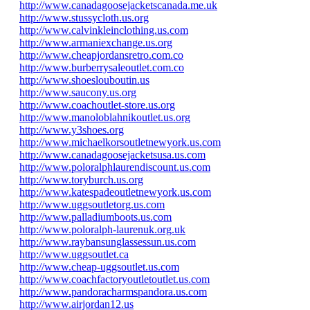
http://www.canadagoosejacketscanada.me.uk
http://www.stussycloth.us.org
http://www.calvinkleinclothing.us.com
http://www.armaniexchange.us.org
http://www.cheapjordansretro.com.co
http://www.burberrysaleoutlet.com.co
http://www.shoeslouboutin.us
http://www.saucony.us.org
http://www.coachoutlet-store.us.org
http://www.manoloblahnikoutlet.us.org
http://www.y3shoes.org
http://www.michaelkorsoutletnewyork.us.com
http://www.canadagoosejacketsusa.us.com
http://www.poloralphlaurendiscount.us.com
http://www.toryburch.us.org
http://www.katespadeoutletnewyork.us.com
http://www.uggsoutletorg.us.com
http://www.palladiumboots.us.com
http://www.poloralph-laurenuk.org.uk
http://www.raybansunglassessun.us.com
http://www.uggsoutlet.ca
http://www.cheap-uggsoutlet.us.com
http://www.coachfactoryoutletoutlet.us.com
http://www.pandoracharmspandora.us.com
http://www.airjordan12.us