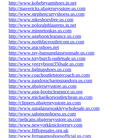
http://www.kobebryantshoes.in.net
http://mavericks.nbajerseysstore.us.com
http://www.stephencurryshoess.us.com
http://www.nikeshoesfree.us.com
http://www.poloralphlaurens.in.net
http://www.minnetonkas.us.com
http://www.uggbootclearance.us.com
http://www.northfaceoutletcom.us.com
http://www.asicsshoes.net
http://www.ray-bansunglassesonsale.us.com
http://www.toryburch-outletsale.us.com
http://www.yeezyboost350sale.us.com
http://www.lightupshoes.us.com
http://www.coachoutletstorecoach.us.com
http://www.pandoracharmspandora.us.com
http://www.nbajerseysstore.us.com
http://www.ugg-bootsclearance.us.org
http://www.michaelkorsoutletcheap.us.com
http://clippers.nbajerseysstore.us.com
http://www.sunglassesoakleywholesale.us.com
http://www.salomonshoess.us.com
http://pelicans.nbajerseysstore.us.com
http://www.newyorkknicksjersey.com
http://www.fitflopssales.org.uk
http://www.ferragamoshoesofficial.us.com