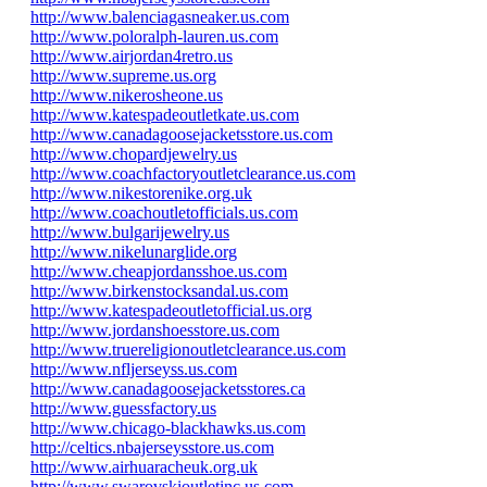
http://www.balenciagasneaker.us.com
http://www.poloralph-lauren.us.com
http://www.airjordan4retro.us
http://www.supreme.us.org
http://www.nikerosheone.us
http://www.katespadeoutletkate.us.com
http://www.canadagoosejacketsstore.us.com
http://www.chopardjewelry.us
http://www.coachfactoryoutletclearance.us.com
http://www.nikestorenike.org.uk
http://www.coachoutletofficials.us.com
http://www.bulgarijewelry.us
http://www.nikelunarglide.org
http://www.cheapjordansshoe.us.com
http://www.birkenstocksandal.us.com
http://www.katespadeoutletofficial.us.org
http://www.jordanshoesstore.us.com
http://www.truereligionoutletclearance.us.com
http://www.nfljerseyss.us.com
http://www.canadagoosejacketsstores.ca
http://www.guessfactory.us
http://www.chicago-blackhawks.us.com
http://celtics.nbajerseysstore.us.com
http://www.airhuaracheuk.org.uk
http://www.swarovskioutletinc.us.com