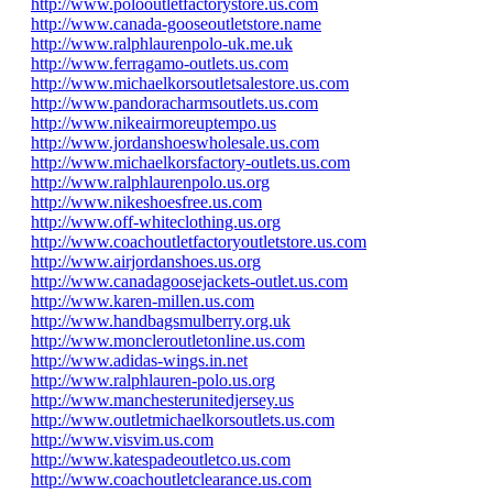
http://www.polooutletfactorystore.us.com
http://www.canada-gooseoutletstore.name
http://www.ralphlaurenpolo-uk.me.uk
http://www.ferragamo-outlets.us.com
http://www.michaelkorsoutletsalestore.us.com
http://www.pandoracharmsoutlets.us.com
http://www.nikeairmoreuptempo.us
http://www.jordanshoeswholesale.us.com
http://www.michaelkorsfactory-outlets.us.com
http://www.ralphlaurenpolo.us.org
http://www.nikeshoesfree.us.com
http://www.off-whiteclothing.us.org
http://www.coachoutletfactoryoutletstore.us.com
http://www.airjordanshoes.us.org
http://www.canadagoosejackets-outlet.us.com
http://www.karen-millen.us.com
http://www.handbagsmulberry.org.uk
http://www.moncleroutletonline.us.com
http://www.adidas-wings.in.net
http://www.ralphlauren-polo.us.org
http://www.manchesterunitedjersey.us
http://www.outletmichaelkorsoutlets.us.com
http://www.visvim.us.com
http://www.katespadeoutletco.us.com
http://www.coachoutletclearance.us.com