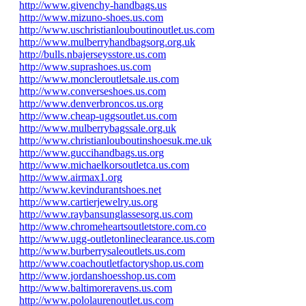
http://www.givenchy-handbags.us
http://www.mizuno-shoes.us.com
http://www.uschristianlouboutinoutlet.us.com
http://www.mulberryhandbagsorg.org.uk
http://bulls.nbajerseysstore.us.com
http://www.suprashoes.us.com
http://www.moncleroutletsale.us.com
http://www.converseshoes.us.com
http://www.denverbroncos.us.org
http://www.cheap-uggsoutlet.us.com
http://www.mulberrybagssale.org.uk
http://www.christianlouboutinshoesuk.me.uk
http://www.guccihandbags.us.org
http://www.michaelkorsoutletca.us.com
http://www.airmax1.org
http://www.kevindurantshoes.net
http://www.cartierjewelry.us.org
http://www.raybansunglassesorg.us.com
http://www.chromeheartsoutletstore.com.co
http://www.ugg-outletonlineclearance.us.com
http://www.burberrysaleoutlets.us.com
http://www.coachoutletfactoryshop.us.com
http://www.jordanshoesshop.us.com
http://www.baltimoreravens.us.com
http://www.pololaurenoutlet.us.com