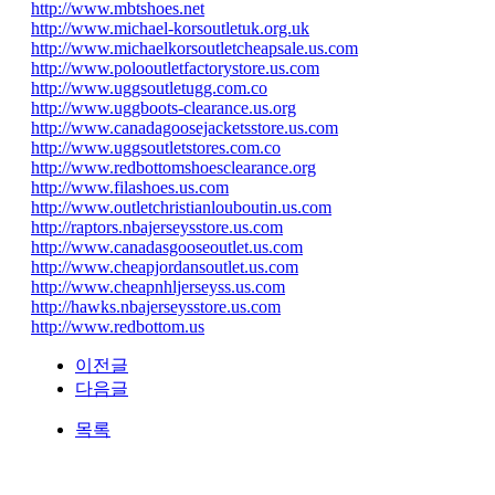
http://www.mbtshoes.net
http://www.michael-korsoutletuk.org.uk
http://www.michaelkorsoutletcheapsale.us.com
http://www.polooutletfactorystore.us.com
http://www.uggsoutletugg.com.co
http://www.uggboots-clearance.us.org
http://www.canadagoosejacketsstore.us.com
http://www.uggsoutletstores.com.co
http://www.redbottomshoesclearance.org
http://www.filashoes.us.com
http://www.outletchristianlouboutin.us.com
http://raptors.nbajerseysstore.us.com
http://www.canadasgooseoutlet.us.com
http://www.cheapjordansoutlet.us.com
http://www.cheapnhljerseyss.us.com
http://hawks.nbajerseysstore.us.com
http://www.redbottom.us
이전글
다음글
목록