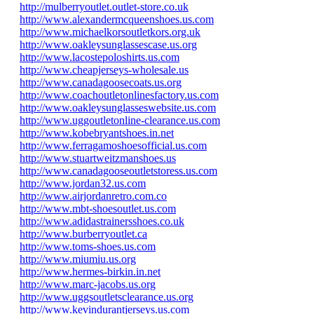
http://mulberryoutlet.outlet-store.co.uk
http://www.alexandermcqueenshoes.us.com
http://www.michaelkorsoutletkors.org.uk
http://www.oakleysunglassescase.us.org
http://www.lacostepoloshirts.us.com
http://www.cheapjerseys-wholesale.us
http://www.canadagoosecoats.us.org
http://www.coachoutletonlinesfactory.us.com
http://www.oakleysunglasseswebsite.us.com
http://www.uggoutletonline-clearance.us.com
http://www.kobebryantshoes.in.net
http://www.ferragamoshoesofficial.us.com
http://www.stuartweitzmanshoes.us
http://www.canadagooseoutletstoress.us.com
http://www.jordan32.us.com
http://www.airjordanretro.com.co
http://www.mbt-shoesoutlet.us.com
http://www.adidastrainersshoes.co.uk
http://www.burberryoutlet.ca
http://www.toms-shoes.us.com
http://www.miumiu.us.org
http://www.hermes-birkin.in.net
http://www.marc-jacobs.us.org
http://www.uggsoutletsclearance.us.org
http://www.kevindurantjerseys.us.com