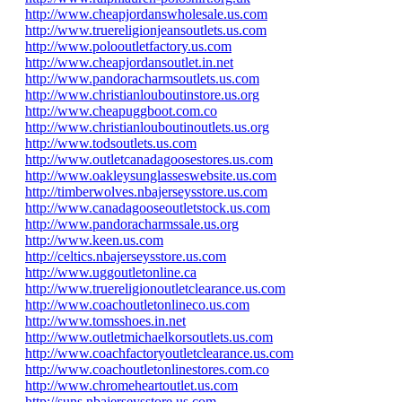
http://www.cheapjordanswholesale.us.com
http://www.truereligionjeansoutlets.us.com
http://www.polooutletfactory.us.com
http://www.cheapjordansoutlet.in.net
http://www.pandoracharmsoutlets.us.com
http://www.christianlouboutinstore.us.org
http://www.cheapuggboot.com.co
http://www.christianlouboutinoutlets.us.org
http://www.todsoutlets.us.com
http://www.outletcanadagoosestores.us.com
http://www.oakleysunglasseswebsite.us.com
http://timberwolves.nbajerseysstore.us.com
http://www.canadagooseoutletstock.us.com
http://www.pandoracharmssale.us.org
http://www.keen.us.com
http://celtics.nbajerseysstore.us.com
http://www.uggoutletonline.ca
http://www.truereligionoutletclearance.us.com
http://www.coachoutletonlineco.us.com
http://www.tomsshoes.in.net
http://www.outletmichaelkorsoutlets.us.com
http://www.coachfactoryoutletclearance.us.com
http://www.coachoutletonlinestores.com.co
http://www.chromeheartoutlet.us.com
http://suns.nbajerseysstore.us.com