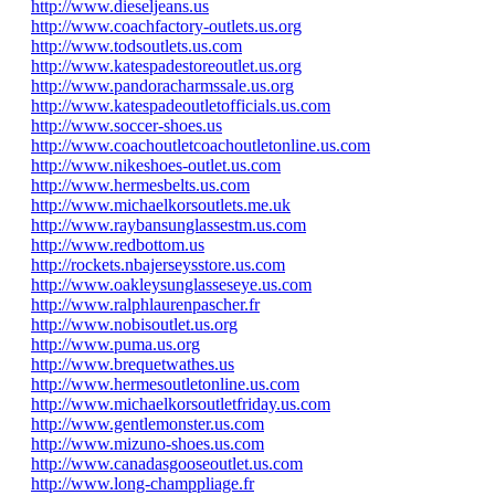
http://www.dieseljeans.us
http://www.coachfactory-outlets.us.org
http://www.todsoutlets.us.com
http://www.katespadestoreoutlet.us.org
http://www.pandoracharmssale.us.org
http://www.katespadeoutletofficials.us.com
http://www.soccer-shoes.us
http://www.coachoutletcoachoutletonline.us.com
http://www.nikeshoes-outlet.us.com
http://www.hermesbelts.us.com
http://www.michaelkorsoutlets.me.uk
http://www.raybansunglassestm.us.com
http://www.redbottom.us
http://rockets.nbajerseysstore.us.com
http://www.oakleysunglasseseye.us.com
http://www.ralphlaurenpascher.fr
http://www.nobisoutlet.us.org
http://www.puma.us.org
http://www.brequetwathes.us
http://www.hermesoutletonline.us.com
http://www.michaelkorsoutletfriday.us.com
http://www.gentlemonster.us.com
http://www.mizuno-shoes.us.com
http://www.canadasgooseoutlet.us.com
http://www.long-champpliage.fr