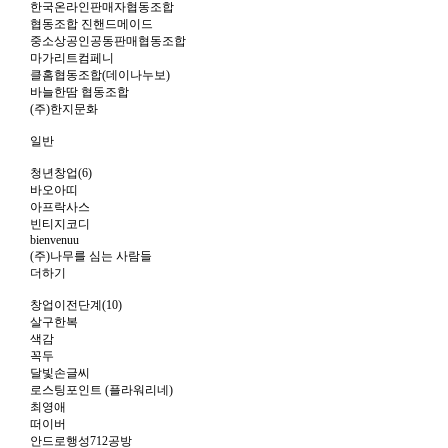
한국온라인판매자협동조합
협동조합 진핸드메이드
중소상공인공동판매협동조합
마가리트컴페니
클홈협동조합(데이나누보)
바늘한땀 협동조합
(주)한지문화
일반
청년창업(6)
바오아띠
아프락사스
빈티지코디
bienvenuu
(주)나무를 심는 사람들
더하기
창업이전단계(10)
살구한복
색감
꼭두
달빛손글씨
로스팅포인트 (플라워리네)
최영애
떠이버
안드로행성712공방