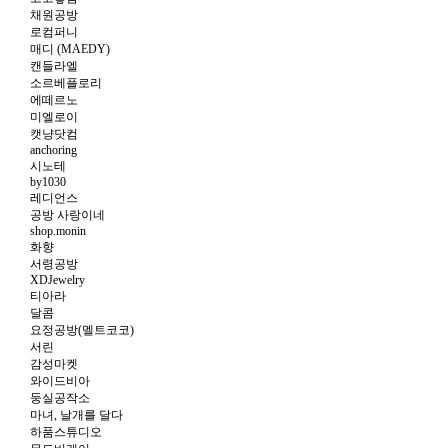
채원공방
로컴퍼니
매디 (MAEDY)
캔들라엘
소르베플로리
에떼르노
미엘로이
캣냥닷컴
anchoring
시노테
by1030
레디언스
공방 사랑이네
shop.monin
화향
서령공방
XDJewelry
티아라
달콤
요정공방(멜트코코)
서린
감성마켓
와이드비아
둥실공작소
마녀, 날개를 달다
하품스튜디오