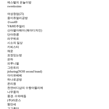
에스텔의 은놀이방
sweetissimo
여성창업(25)
옹이쥬얼리공방
수soo69
Y&ME주얼리
산아별아해야 (해야디자인)
단아한콩
라꾸뛰르
시소의 일상
키씨스타
채운
표정있는방
은하
피루니엘
그린트리
jishuring(NOH second brand)
아이유베베
하나로공방
온리원
천연바디샵의 수짱아뜰리에
나무풍차
풍경..수와매듭
(주)라온스
뚱만세
고고좋담