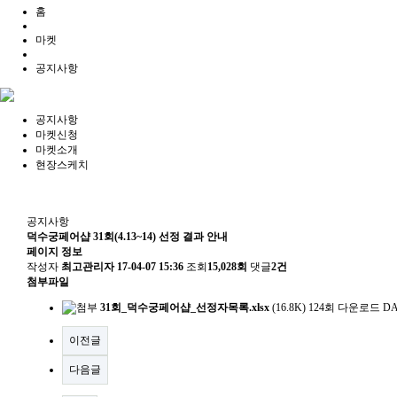
홈
마켓
공지사항
공지사항
마켓신청
마켓소개
현장스케치
공지사항
덕수궁페어샵 31회(4.13~14) 선정 결과 안내
페이지 정보
작성자
최고관리자
17-04-07 15:36
조회
15,028회
댓글
2건
첨부파일
31회_덕수궁페어샵_선정자목록.xlsx
(16.8K)
124회 다운로드
DA
이전글
다음글