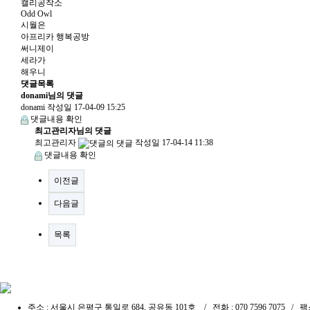
캘리공작소
Odd Owl
시월은
아프리카 행복공방
써니제이
세라가
해우니
댓글목록
donami님의 댓글
donami
작성일
17-04-09 15:25
댓글내용 확인
최고관리자님의 댓글
최고관리자
작성일
17-04-14 11:38
댓글내용 확인
이전글
다음글
목록
주소 : 서울시 은평구 통일로 684, 공유동 101호 / 전화 : 070 7596 7075 / 팩스 :