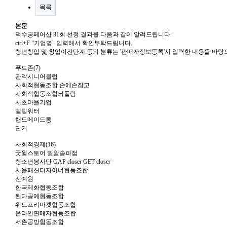
목록
본문
덕수궁페어샵 31회 선정 결과를 다음과 같이 알려드립니다.
ctrl+F "기업명" 입력해서 확인부탁드립니다.
청년창업 및 창업이전단계 등의 분류는 '판매자정보등록'시 입력한 내용을 바탕
푸드존(7)
관악시니어클럽
사회적협동조합 손에손잡고
사회적협동조합되돌림
서초마을기업
멜팅워터
핸드메이드통
단거
사회적경제(16)
굿윌스토어 밀알송파점
청소년봉사단 GAP closer GET closer
서울패션디자이너협동조합
선예원
한국제화협동조합
된다공예협동조합
위드프리마켓협동조합
온라인판매자협동조합
서촌공방협동조합