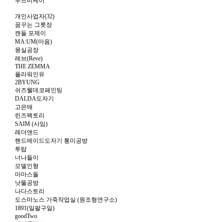
무드비케이
개인사업자(32)
꿈꾸는 그릇장
캔들 포제이
MA:UM(마음)
몽실공장
레브(Reve)
THE ZEMMA
플라워인유
2BYUNG
쉬즈웰데코페인팅
DALDA도자기
고은매
린즈팩토리
SAIM (사임)
레더앤드
핸드메이드도자기 통미공방
투탑
너나들이
모델인형
마마스돌
낫뚤공방
나다스토리
도스마노스 가죽작업실 (원조형연구소)
1891(일팔구일)
goodTwo