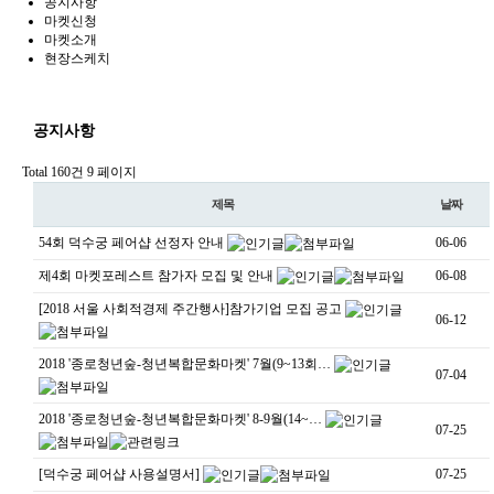
공지사항
마켓신청
마켓소개
현장스케치
공지사항
Total 160건
9 페이지
제목
날짜
54회 덕수궁 페어샵 선정자 안내
06-06
제4회 마켓포레스트 참가자 모집 및 안내
06-08
[2018 서울 사회적경제 주간행사]참가기업 모집 공고
06-12
2018 '종로청년숲-청년복합문화마켓' 7월(9~13회…
07-04
2018 '종로청년숲-청년복합문화마켓' 8-9월(14~…
07-25
[덕수궁 페어샵 사용설명서]
07-25