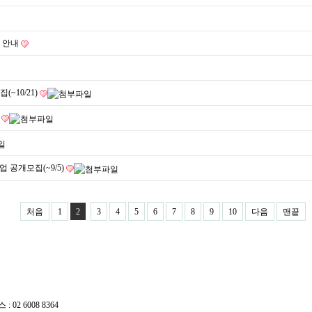
한 안내
~10/21)
집
 공개모집(~9/5)
처음
1
2
3
4
5
6
7
8
9
10
다음
맨끝
 02 6008 8364