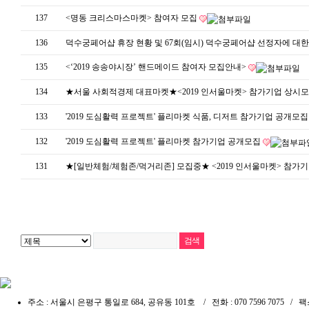
137
<명동 크리스마스마켓> 참여자 모집
136
덕수궁페어샵 휴장 현황 및 67회(임시) 덕수궁페어샵 선정자에 대
135
<‘2019 송송야시장’ 핸드메이드 참여자 모집안내>
134
★서울 사회적경제 대표마켓★<2019 인서울마켓> 참가기업 상시모집(
133
'2019 도심활력 프로젝트' 플리마켓 식품, 디저트 참가기업 공개모
132
'2019 도심활력 프로젝트' 플리마켓 참가기업 공개모집
131
★[일반체험/체험존/먹거리존] 모집중★ <2019 인서울마켓> 참가기업
주소 : 서울시 은평구 통일로 684, 공유동 101호 / 전화 : 070 7596 7075 / 팩스 :